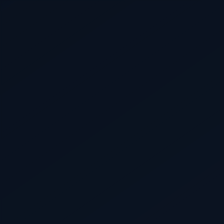
由四位世界一流华人
（大提琴）组成的“龙
听众献上弦乐四重奏
年，现由活跃于当今
誉世界的华人独奏家
立巍说：“平时大家都有.
却无法改变与克罗地
英格兰的冰岛，他们显然