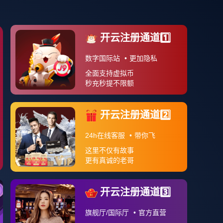
讯
田径赛事
关于我们
其他
综合球星
武汉三镇今晨绝杀压哨，志在CBA常规赛名次提升，话题不断，数据趋势出现新变化的简单介绍-九游
伤病情况
守后仰压哨命中
数据表现
赛形势已 而广