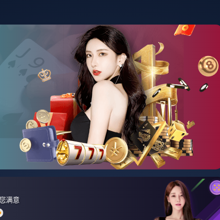
综合球星
篮球新闻
足球赛事
综合资
加载中...
篮板王6人得分上双的广东也以143126轻 最后一攻迎着三人防
4篮板。 CBA常规赛已经进行到第27轮了，目前争冠格局和季后