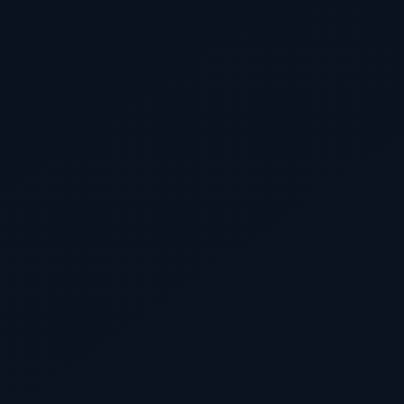
TokenPocket能量租赁服务
2025-12-18 08:16:27
TRX能量租赁 - 2 TRX=1次转账次数 直接节省8
【TAZdAh5LU55aUPPZkgF4rupQwg6inQ5J5X】
0手续费转账USDT
2025-12-21 09:51:29
TRX能量租赁 - 2 TRX=1次转账次数 直接节省8
【TAZdAh5LU55aUPPZkgF4rupQwg6inQ5J5X】
Trx能量租赁api
2025-12-23 03:41:30
TRX能量租赁 - 2 TRX=1次转账次数 直接节省8
【TAZdAh5LU55aUPPZkgF4rupQwg6inQ5J5X】