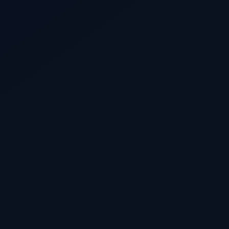
要显得四平。