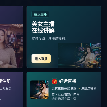
讯
田径赛事
关于我们
其他
身体对抗
足球赛事
中超
五大联赛
选不出来，