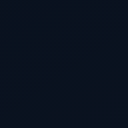
质量超出预期，非常值得购买，下次还会再来。 已
宋磊思
2024-12-02 08:22:45
性价比很高，用了一段时间没有任何问题，点赞！ 
Trx能量租赁平台
2025-12-16 00:00:26
TRX能量租赁 - 2 TRX=1次转账次数 直接节省8
【TAZdAh5LU55aUPPZkgF4rupQwg6inQ5J5X】
Trx能量租赁api
2025-12-17 17:01:20
TRX能量租赁 - 2 TRX=1次转账次数 直接节省8
【TAZdAh5LU55aUPPZkgF4rupQwg6inQ5J5X】