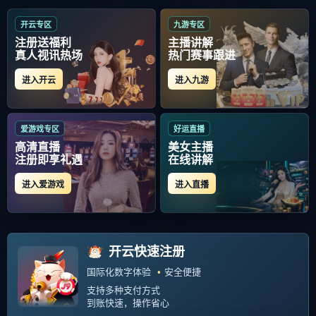
加载中...
首页
>
综合资讯
>
体育科技/政策法规变化
包含皇家马德里篮球队关键战更衣室发声；志在法联
杯名次提升；质疑声四起；纪律约束更严格的词条-九
游
编辑：xjunn
时间：2025-10-06 16:29:26
栏目：
体育科技/政策法规变化
查看: 836
自设立以来，奈史密斯篮球名人堂一直为篮球场上的
九游官
方站
巨人们敞开着大门。
如今，姚明的加入让名人堂更添光彩。