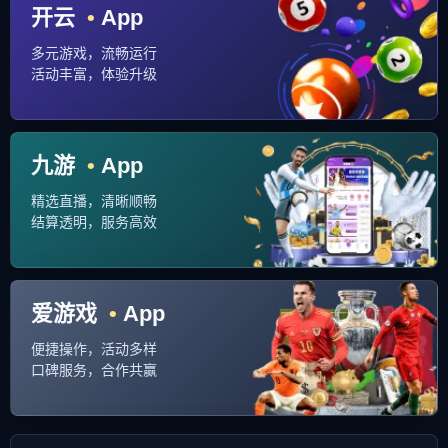
斯顿的日子，他所经历的文化冲击以及队友史蒂夫-弗朗西斯欢迎他
时的尴尬：
“按照中国传统，当你
九游综合娱乐
第一次遇见某人，你
nine games
得矜持一些。要说你
九游娱乐
好，握手，虽然拘谨，但
很正式。随着时间的推移，像一壶水慢慢被烧开升温，你开始了
九游
官网
解那个人，之后才会相处得很舒服。史蒂夫可不是那样。他很快
就成了一壶沸水，无论场上场下，史蒂夫永远都有200度那么热情。
我很快就喜欢上了他。”
“当时我可不知道他是如此热情，但在我抵达休斯顿之前，
火箭队从当地大学请了一名中文教授向球队传授中国风俗。队员们让
我看到了他们甚至知道一些关于中国文化的细节，比如中国人如何用
两只手交换名片。我想起这件事时还是会哈哈大笑。当时我唯一想得
到的是他们对我和对其他NBA球员一视同仁的对待。但正是这些小细
节让我感受到了队友们的温暖。”
在新家成长